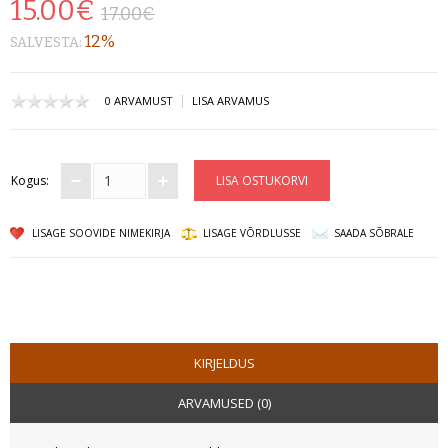
15.00€
17.00€
12%
SPECTRUM
SALVESTA:
VESIPIIBU TARVIKUD
|
0 ARVAMUST
LISA ARVAMUS
PITSID/VAASID
TULEMASINAD
Kogus:
VESIPIIBUD
LISAGE SOOVIDE NIMEKIRJA
LISAGE VÕRDLUSSE
SAADA SÕBRALE
EARTHY
SPACEY
PUHASTUS
KIRJELDUS
SÖED
ARVAMUSED (0)
UUDISED