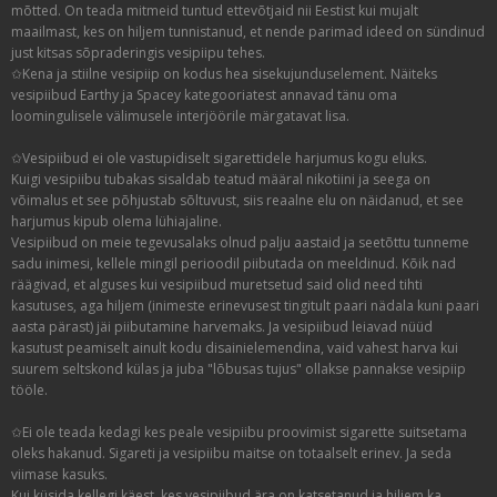
mõtted. On teada mitmeid tuntud ettevõtjaid nii Eestist kui mujalt
maailmast, kes on hiljem tunnistanud, et nende parimad ideed on sündinud
just kitsas sõpraderingis vesipiipu tehes.
✩Kena ja stiilne vesipiip on kodus hea sisekujunduselement. Näiteks
vesipiibud Earthy ja Spacey kategooriatest annavad tänu oma
loomingulisele välimusele interjöörile märgatavat lisa.
✩Vesipiibud ei ole vastupidiselt sigarettidele harjumus kogu eluks.
Kuigi vesipiibu tubakas sisaldab teatud määral nikotiini ja seega on
võimalus et see põhjustab sõltuvust, siis reaalne elu on näidanud, et see
harjumus kipub olema lühiajaline.
Vesipiibud on meie tegevusalaks olnud palju aastaid ja seetõttu tunneme
sadu inimesi, kellele mingil perioodil piibutada on meeldinud. Kõik nad
räägivad, et alguses kui vesipiibud muretsetud said olid need tihti
kasutuses, aga hiljem (inimeste erinevusest tingitult paari nädala kuni paari
aasta pärast) jäi piibutamine harvemaks. Ja vesipiibud leiavad nüüd
kasutust peamiselt ainult kodu disainielemendina, vaid vahest harva kui
suurem seltskond külas ja juba "lõbusas tujus" ollakse pannakse vesipiip
tööle.
✩Ei ole teada kedagi kes peale vesipiibu proovimist sigarette suitsetama
oleks hakanud. Sigareti ja vesipiibu maitse on totaalselt erinev. Ja seda
viimase kasuks.
Kui küsida kellegi käest, kes vesipiibud ära on katsetanud ja hiljem ka