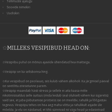
Tellimuste ajalugu
Soovide nimekiri
Uudiskiri
✿
MILLEKS VESIPIIBUD HEAD ON:
✩Vesipiibu puhul on mõnus ajaviide ühendatud hea maitsega.
✩Vesipiip on ka seltskonna hing.
✩Kui vesipiibud on peolauas, siis kulub vähem alkoholi. Ka järgmisel päeval
on seetõttu enesetunne parem.
✩Vesipiip maandab hästi stressi ja sellele ei aita kaasa mitte
nikotiinisisaldus selle suitsus (mida leidub seal oluliselt vähem kui sigaretis)
vaid see, et juba piibutamise protsess ise on meeldiv, rahulik ja lõõgastav
tegevus. Vesipiipu tehes on hea aeg maha võtta ja rahulikult asjade üle
mõelda. Ja elu on näidanud, et tihti sünnivad nii väga head ja edasiviivad