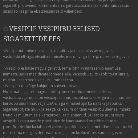
sigaretti proovinud, kommentaari sigaretisuitsu maitse kohta, siis vastus
sisaldab reeglina ebatsensuurseid väljendeid.
✿
VESIPIIP VESIPIIBU EELISED
SIGARETTIDE EES:
✩Vesipiibutamine on rahulik, nauditav ja tasakaalustav tegevus
vastupidiselt sigaretisuitsetamisele, mis on väga kiire ja närviline tegevus.
✩Vesipiip ei haise nagu sigaretid, tema lõhn kvalifitseerub enamuse
inimeste jaoks meeldivate lõhnade alla. Vesipiibu suits kaob toast kiirelt,
mistõttu saab seda ka eluruumides teha.
✩Vesipiip on kõige kahjutum suitsetamisviis.
Hoolimata sigaretimagnaatide sponsoreeritud meeleheitlikust
vastupropagandast on vesipiip saanud populaarseks kogu maailmas, eriti
Euroopa suurlinnades ja USA-s, aga viimasel ajal ka näiteks Jaapanis.
Sigaretitootjate müük ja seega ka kasum on tänu vesipiibu ülemaailmseks
trendiks muutumisele katastroofiliselt langenud. Sellest ka arutu sõda
vesipiibu vastu nende poolt. Nende kampaaniad on põhinenud nii
pooltõdedel kui ka labastel valedel ja pöidlast väljaimetud muinasjuttudel,
mis ei oma mingit sidet reaalsusega ja on kokkuvõttes samasugused