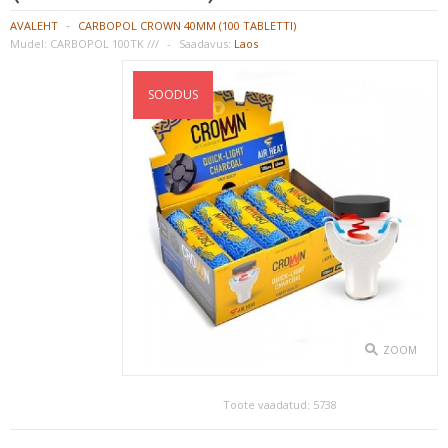
AVALEHT
CARBOPOL CROWN 40MM (100 TABLETTI)
HEADSHOP
Mudel:
CARBOPOL 100TK ///
Saadavus:
Laos
AURUTID
SOODUS
BONGID
GRINDERID
PIIBUD
RULLIMINE
SÄILITUS
ZOOM
SÕELAD
VARUOSAD JA LISATARVIKUD
Toote vaadatud:
5738
VESIPIIBU TUBAKAS