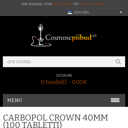
TERE KÜLALINE, VÕITE
SISSE LOGIDA
VÕI
LUUA UUE KONTO
.
EESTI KEEL
OSTUKORV
0 toode(t) - 0.00€
MENU
NARKO KIIRTESTID
CARBOPOL CROWN 40MM
(100 TABLETTI)
TASKUKAALUD