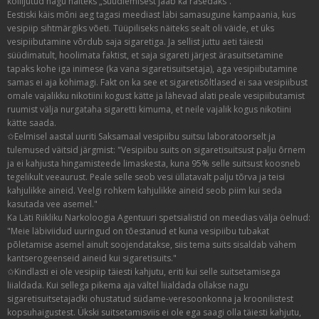
kollijutud nagu näiteks „Suudlemisest jääb ka rasedaks“.
Eestiski käis mõni aeg tagasi meediast läbi samasugune kampaania, kus
vesipiip sihtmärgiks võeti. Tüüpiliseks näiteks sealt oli väide, et üks
vesipiibutamine võrdub saja sigaretiga. Ja sellist juttu aeti täiesti
süüdimatult, hoolimata faktist, et saja sigareti järjest ärasuitsetamine
tapaks kohe iga inimese (ka vana sigaretisuitsetaja), aga vesipiibutamine
samas ei aja köhimagi. Fakt on ka see et sigaretisõltlased ei saa vesipiibust
omale vajalikku nikotiini kogust kätte ja lähevad alati peale vesipiibutamist
ruumist välja nurgataha sigaretti kimuma, et neile vajalik kogus nikotiini
kätte saada.
✩Eelmisel aastal uuriti Saksamaal vesipiibu suitsu laboratoorselt ja
tulemused väitsid järgmist: "Vesipiibu suits on sigaretisuitsust palju õrnem
ja ei kahjusta hingamisteede limaskesta, kuna 95% selle suitsust koosneb
tegelikult veeaurust. Peale selle seob vesi üllatavalt palju tõrva ja teisi
kahjulikke aineid. Veelgi rohkem kahjulikke aineid seob piim kui seda
kasutada vee asemel."
Ka Läti Riikliku Narkoloogia Agentuuri spetsialistid on meedias välja öelnud:
"Meie läbiviidud uuringud on tõestanud et kuna vesipiibu tubakat
põletamise asemel ainult soojendatakse, siis tema suits sisaldab vähem
kantserogeenseid aineid kui sigaretisuits."
✩Kindlasti ei ole vesipiip täiesti kahjutu, eriti kui selle suitsetamisega
liialdada. Kui sellega pikema aja vältel liialdada ollakse nagu
sigaretisuitsetajadki ohustatud südame-veresoonkonna ja kroonilistest
kopsuhaigustest. Ükski suitsetamisviis ei ole ega saagi olla täiesti kahjutu,