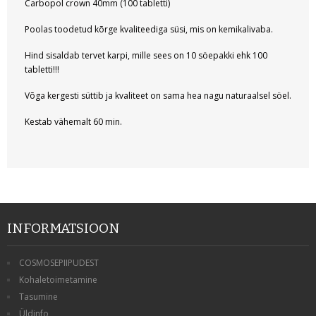
Carbopol crown 40mm (100 tabletti)
Poolas toodetud kõrge kvaliteediga
süsi, mis on kemikalivaba.
COSMOSEPIIPUDEST
Hind sisaldab tervet karpi, mille sees on 10 söepakki ehk 100
KKK
tabletti!!!
KONTAKT
Võga kergesti süttib ja kvaliteet on sama hea nagu naturaalsel söel.
Kestab vähemalt 60 min.
INFORMATSIOON
COSMOSEPIIPUDEST
Kohaletoimetamine
Tasumine
Üldinfo